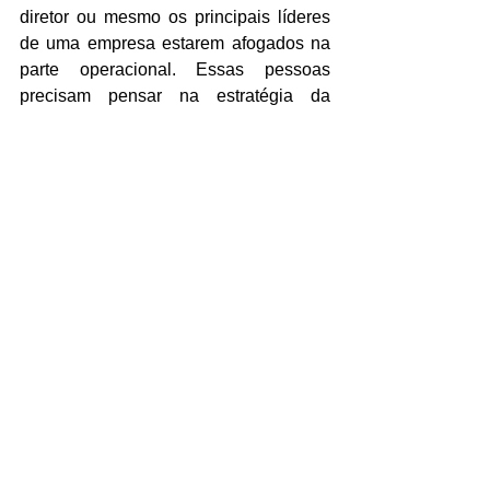
diretor ou mesmo os principais líderes 
de uma empresa estarem afogados na 
parte operacional. Essas pessoas 
precisam pensar na estratégia da 
empresa, na sua expansão e na gestão 
do time. 
E aí? Esse texto fez sentido para você? 
Ficou um pouco mais claro 
o que a 
EYES pode fazer por você
?  
Se ainda não, não deixe de entrar em 
contato conosco. Vamos tomar um café 
juntos e conversar. Será um prazer! 
Ah, siga a gente em nossas redes 
sociais: 
Facebook
 e 
Instagram
.