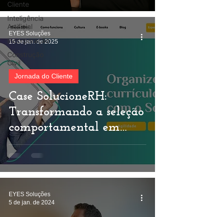
Cliente
chave
Inteligência
Artificial
EYES Soluções
Incorporação
15 de jan. de 2025
Construção
Civil
Jornada do Cliente
Case SolucioneRH:
Transformando a seleção
comportamental em
diferencial competitivo
EYES Soluções
5 de jan. de 2024