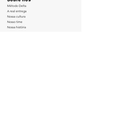
Método Delta
A real entrega
Nossa cultura
Nosso time
Nossa história
Trabalhe conosco
Desafio EYES
Cadastre-se
EYES Negócios
De empreendedor a empresário
Imersão EYES
Inovação nas escolas
Nosso método
Contato EYES Negócios