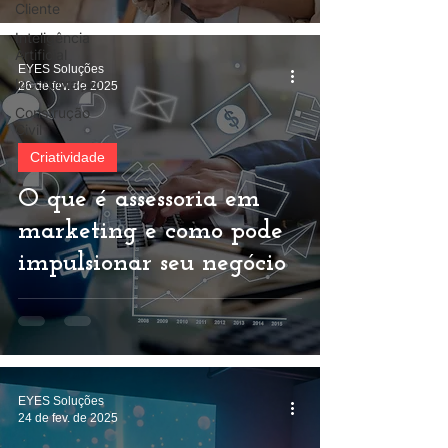
Cliente
Inteligência
Artificial
EYES Soluções
Incorporação
26 de fev. de 2025
Construção
Civil
Criatividade
O que é assessoria em
marketing e como pode
impulsionar seu negócio
EYES Soluções
24 de fev. de 2025