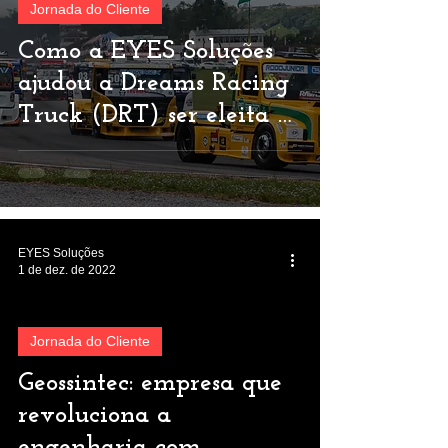
Jornada do Cliente
Como a EYES Soluções
ajudou a Dreams Racing
Truck (DRT) ser eleita a
melhor equipe da
Fórmula Truck
EYES Soluções
1 de dez. de 2022
Jornada do Cliente
Geossintec: empresa que
 video
revoluciona a
engenharia com