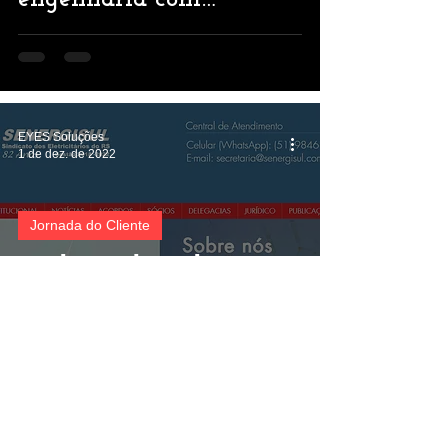
geossintéticos
EYES Soluções
1 de dez. de 2022
Jornada do Cliente
Evolução digital e
engajamento: a
transformação do
Senergisul com a EYES
Soluções