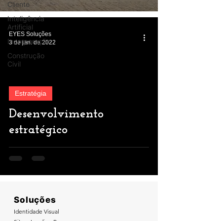
Cliente
Inteligência
Artificial
EYES Soluções
Incorporação
3 de jan. de 2022
Construção
Civil
Estratégia
Desenvolvimento
estratégico
Soluções
Identidade Visual