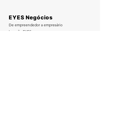
EYES Negócios
De empreendedor a empresário
Imersão EYES
Inovação nas escolas
Nosso método
Contato EYES Negócios
Nos acompanhe nas redes sociais:
PARCEIROS DE NEGÓCIOS