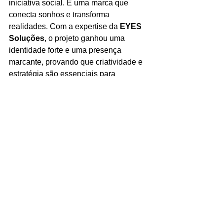
iniciativa social. É uma marca que 
conecta sonhos e transforma 
realidades. Com a expertise da 
EYES 
Soluções
, o projeto ganhou uma 
identidade forte e uma presença 
marcante, provando que criatividade e 
estratégia são essenciais para 
construir um legado de impacto. Este 
case demonstra como um ecossistema 
bem estruturado e uma comunicação 
autêntica podem inspirar e transformar 
vidas.
Veja mais em 
tmjbytinga.com.br
!
EYES Soluções
Canela
Gramado
negócios
TMJ by Tinga
ecossistema
Identidade Visual
Porto Alegre
conexões
TMJ Turismo
TMJ Empregos
TMJ Peneiras
TMJ Educação
gestão do website
conteúdo digital