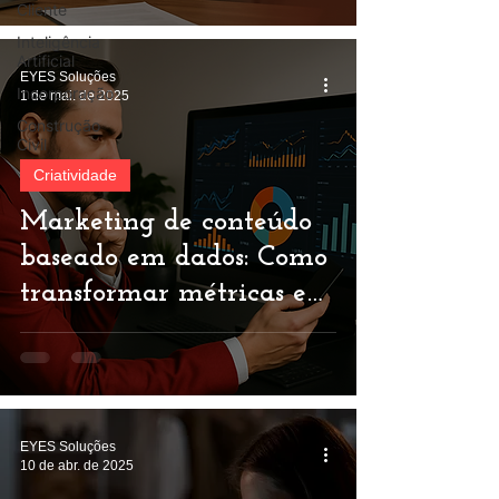
Cliente
Inteligência
Artificial
EYES Soluções
Incorporação
1 de mai. de 2025
Construção
Civil
Criatividade
Marketing de conteúdo
baseado em dados: Como
transformar métricas em
estratégias eficazes
EYES Soluções
10 de abr. de 2025