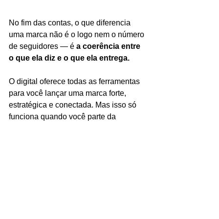
No fim das contas, o que diferencia 
uma marca não é o logo nem o número 
de seguidores — é 
a coerência entre 
o que ela diz e o que ela entrega.
O digital oferece todas as ferramentas 
para você lançar uma marca forte, 
estratégica e conectada. Mas isso só 
funciona quando você parte da 
essência e 
constrói com intenção, e 
não só com estética.
Na EYES Soluções, acreditamos que 
marcas autênticas constroem 
conexões verdadeiras
. E com o 
nosso 
Método DELTA
, ajudamos 
empresas locais a nascerem ou 