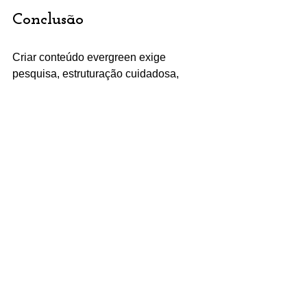
Conclusão
Criar conteúdo evergreen exige 
pesquisa, estruturação cuidadosa, 
produção de qualidade e manutenção 
contínua. Ao seguir este guia e usar o 
Wix como plataforma, você monta um 
blog capaz de atrair visitantes de 
Gramado, Canela e além, mês após 
mês.
Ação imediata:
 escolha sua primeira 
palavra‑chave evergreen, configure 
seu blog no Wix e publique o outline 
nas próximas 48 horas. Depois, 
agende sua primeira revisão para seis 
meses à frente. Seu site começará a se 
tornar referência regional e motor de 