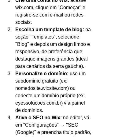
Crie uma conta no Wix:
 acesse 
wix.com, clique em "Começar" e 
registre-se com e‑mail ou redes 
sociais.
Escolha um template de blog:
 na 
seção "Templates", selecione 
"Blog" e depois um design limpo e 
responsivo, de preferência que 
destaque imagens grandes (ideal 
para cenários da serra gaúcha).
Personalize o domínio:
 use um 
subdomínio gratuito (ex: 
nomedosite.wixsite.com) ou 
conecte um domínio próprio (ex: 
eyessolucoes.com.br) via painel 
de domínios.
Ative o SEO no Wix:
 no editor, vá 
em "Configurações" → "SEO 
(Google)" e preencha título padrão, 