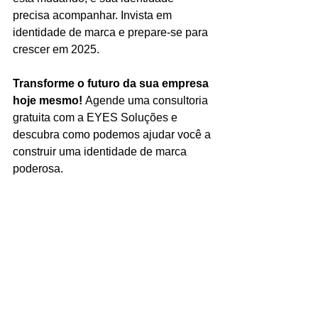
precisa acompanhar. Invista em 
identidade de marca e prepare-se para 
crescer em 2025.
Transforme o futuro da sua empresa 
hoje mesmo!
 Agende uma consultoria 
gratuita com a EYES Soluções e 
descubra como podemos ajudar você a 
construir uma identidade de marca 
poderosa.
Entre em contato agora e comece sua 
jornada para o sucesso!
EYES Soluções
Canela
Gramado
benefícios
2025
identidade de marca
reconhecimento
rebranding
Criatividade