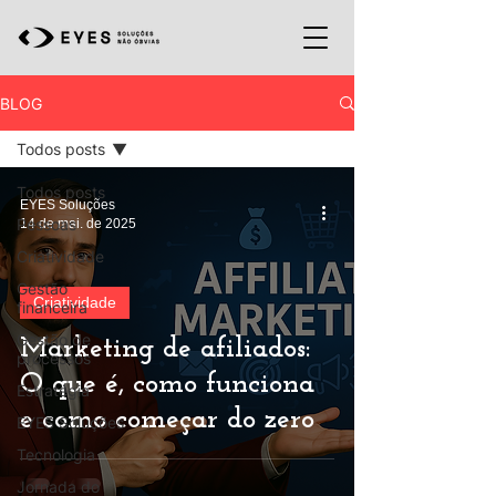
BLOG
Todos posts
Todos posts
EYES Soluções
Pessoas
14 de mai. de 2025
Criatividade
Gestão
Criatividade
financeira
Gestão de
Marketing de afiliados:
processos
O que é, como funciona
Estratégia
e como começar do zero
EYES Soluções
Tecnologia
Jornada do